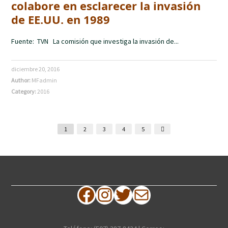
colabore en esclarecer la invasión
de EE.UU. en 1989
Fuente: TVN La comisión que investiga la invasión de...
diciembre 20, 2016
Author:
MFadmin
Category:
2016
1
2
3
4
5
Facebook
Instagram
Twitter
Correo electrónico