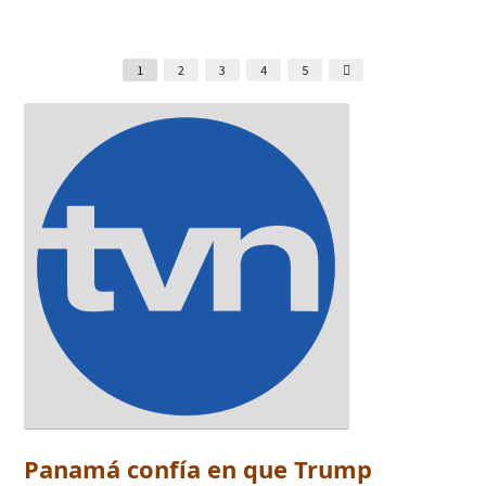
1
2
3
4
5
Panamá confía en que Trump