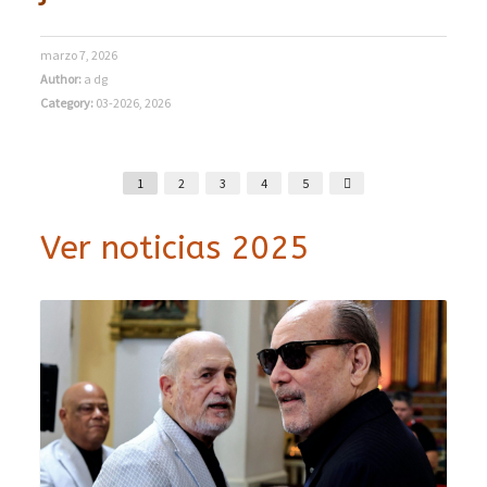
marzo 7, 2026
Author:
a dg
Category:
03-2026
,
2026
1
2
3
4
5
Ver noticias 2025