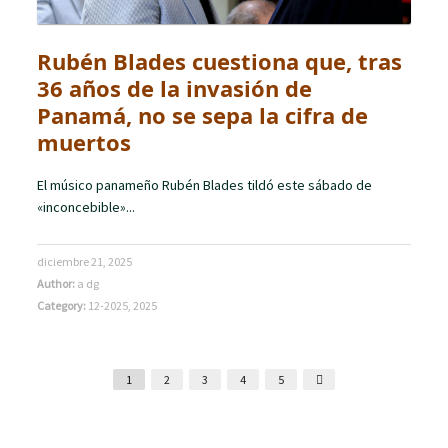
Rubén Blades cuestiona que, tras
36 años de la invasión de
Panamá, no se sepa la cifra de
muertos
El músico panameño Rubén Blades tildó este sábado de
«inconcebible»...
diciembre 21, 2025
Author:
a dg
Category:
12-2025
,
2025
1
2
3
4
5