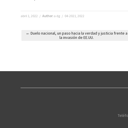
abril 1, 2022
/
Author:
a dg
/
04-2021
,
2022
←
Duelo nacional, un paso hacia la verdad y justicia frente a
la invasión de EE.UU.
Post navigation
Teléfo