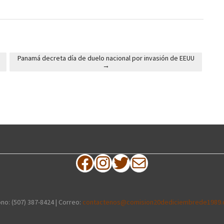
Panamá decreta día de duelo nacional por invasión de EEUU
→
Facebook
Instagram
Twitter
Correo electrónico
no: (507) 387-8424 | Correo:
contactenos@comision20dediciembrede1989.