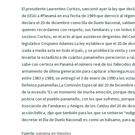
El presidente Laurentino Cortizo, sancionó ayer la ley que decl
de EEUU a #Panamá en esa fecha de 1989 que derrocó al régimen
declara el 20 de diciembre como Día de Duelo Nacional, saldamo
quienes recordamos con respeto, sus familiares y con todos 
sostuvo Cortizo, en el acto al que asistieron dirigentes del C
legislativo Crispiano Adames.La ley establece que el 20 de di
izada a media asta en todo el país, y se prohibirá la venta y c
levantar la estadística de cuántos panameños perecieron a raí
sabe con certeza en Panamá el número real de los fallecidos du
armamento de última generación para capturar a Noriega.Acus
entre 1983 y 1989, se entregó el 3 de enero de 1990 a los es
Defensa panameñas.La Comisión Especial del 20 de Diciembre r
de la invasión.“Es un momento de mucha emoción, porque des
justicia con el pueblo panameño, con los que sufrimos, porque t
Asociación de Familiares y Amigos de los Caídos del 20 de dici
acción bélica, dijo que también para los que se sintieron “indi
decretar el Día de Duelo Nacional) es como un bálsamo, para 
Fuente:
panama en minutos