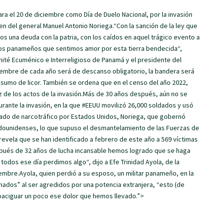
ara el 20 de diciembre como Día de Duelo Nacional, por la invasión
 del general Manuel Antonio Noriega.“Con la sanción de la ley que
s una deuda con la patria, con los caídos en aquel trágico evento a
los panameños que sentimos amor por esta tierra bendecida“,
omité Ecuménico e Interreligioso de Panamá y el presidente del
ciembre de cada año será de descanso obligatorio, la bandera será
onsumo de licor. También se ordena que en el censo del año 2022,
z de los actos de la invasión.Más de 30 años después, aún no se
rante la invasión, en la que #EEUU movilizó 26,000 soldados y usó
ado de narcotráfico por Estados Unidos, Noriega, que gobernó
tadounidenses, lo que supuso el desmantelamiento de las Fuerzas de
evela que se han identificado a febrero de este año a 569 víctimas
pués de 32 años de lucha incansable hemos logrado que se haga
odos ese día perdimos algo“, dijo a Efe Trinidad Ayola, de la
embre.Ayola, quien perdió a su esposo, un militar panameño, en la
gnados” al ser agredidos por una potencia extranjera, “esto (de
apaciguar un poco ese dolor que hemos llevado.”>