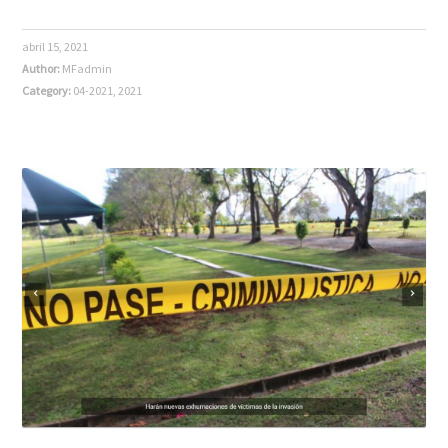
abril 15, 2021
Author:
MFadmin
Category:
04-2021
,
2021