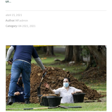
un...
abril 15, 2021
Author:
MFadmin
Category:
04-2021
,
2021