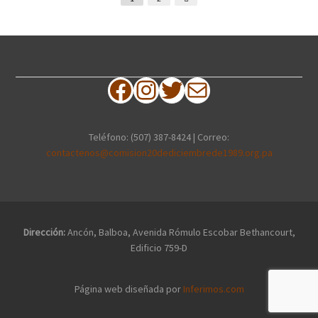
Facebook
Instagram
Twitter
Correo electrónico
Teléfono: (507) 387-8424 | Correo:
contactenos@comision20dediciembrede1989.org.pa
Dirección:
Ancón, Balboa, Avenida Rómulo Escobar Bethancourt,
Edificio 759-D
Página web diseñada por
Inferimos.com