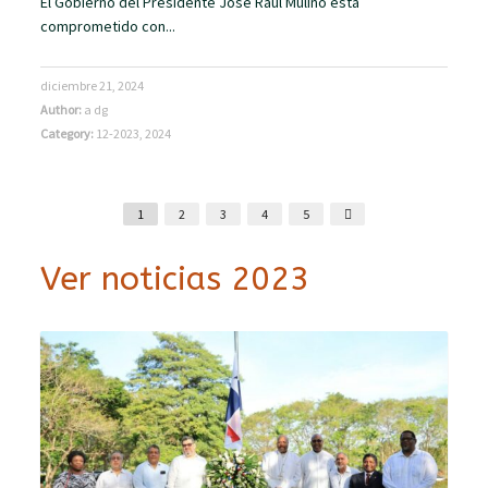
El Gobierno del Presidente José Raúl Mulino está
comprometido con...
diciembre 21, 2024
Author:
a dg
Category:
12-2023
,
2024
1
2
3
4
5
Ver noticias 2023