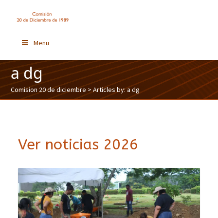
Menu
a dg
Comision 20 de diciembre
> Articles by: a dg
Ver noticias 2026