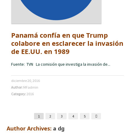
Panamá confía en que Trump
colabore en esclarecer la invasión
de EE.UU. en 1989
Fuente: TVN La comisión que investiga la invasión de...
diciembre 20, 2016
Author:
MFadmin
Category:
2016
1
2
3
4
5
Author Archives:
a dg