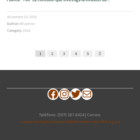
diciembre 20, 2016
Author:
MFadmin
Category:
2016
1
2
3
4
5
Facebook
Instagram
Twitter
Correo electrónico
Teléfono: (507) 387-8424 | Correo:
contactenos@comision20dediciembrede1989.org.pa