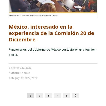
México, interesado en la
experiencia de la Comisión 20 de
Diciembre
Funcionarios del gobierno de México sostuvieron una reunión
con la...
diciembre 29, 2022
Author:
MFadmin
Category:
12-2022
,
2022
1
2
3
4
5