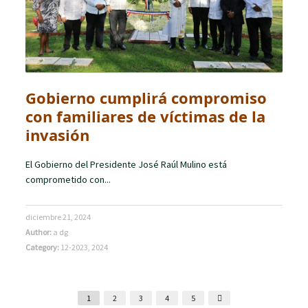
Gobierno cumplirá compromiso
con familiares de víctimas de la
invasión
El Gobierno del Presidente José Raúl Mulino está
comprometido con...
diciembre 21, 2024
Author:
a dg
Category:
12-2023
,
2024
1
2
3
4
5