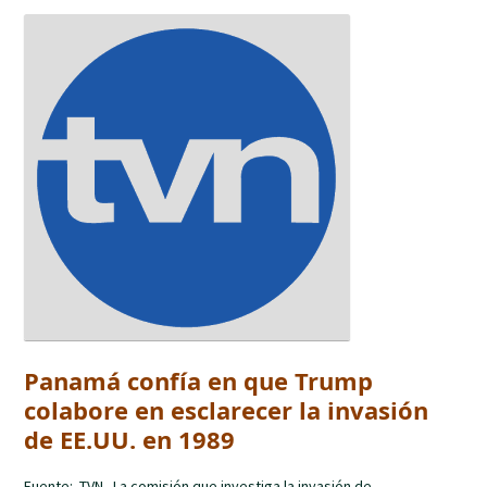
Panamá confía en que Trump
colabore en esclarecer la invasión
de EE.UU. en 1989
Fuente: TVN La comisión que investiga la invasión de...