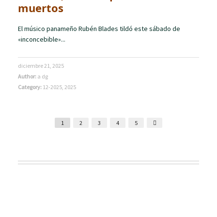
muertos
El músico panameño Rubén Blades tildó este sábado de
«inconcebible»...
diciembre 21, 2025
Author:
a dg
Category:
12-2025
,
2025
1
2
3
4
5