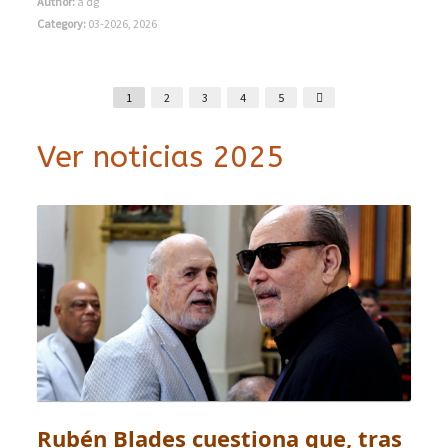
Author:
a dg
Category:
03-2026
,
2026
1
2
3
4
5
Ver noticias 2025
Rubén Blades cuestiona que, tras