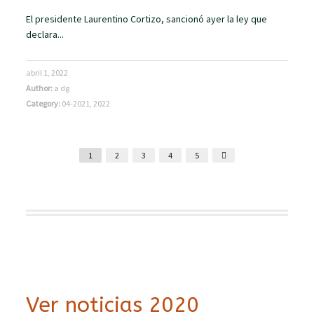
El presidente Laurentino Cortizo, sancionó ayer la ley que
declara...
abril 1, 2022
Author:
a dg
Category:
04-2021
,
2022
1
2
3
4
5
Ver noticias 2020