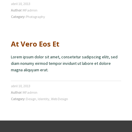
abril 10, 2013
Author:
MFadmin
Category:
Photography
At Vero Eos Et
Lorem ipsum dolor sit amet, consetetur sadipscing elitr, sed
diam nonumy eirmod tempor invidunt ut labore et dolore
magna aliquyam erat.
abril 10, 2013
Author:
MFadmin
Category:
Design
,
Identity
,
Web Design