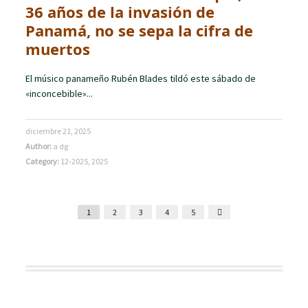
36 años de la invasión de
Panamá, no se sepa la cifra de
muertos
El músico panameño Rubén Blades tildó este sábado de
«inconcebible»...
diciembre 21, 2025
Author:
a dg
Category:
12-2025
,
2025
1
2
3
4
5