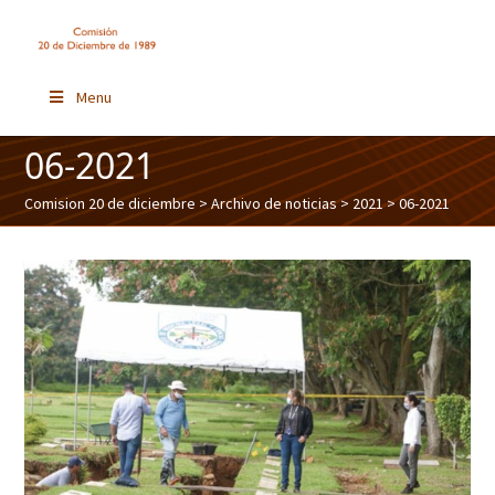
Menu
06-2021
Comision 20 de diciembre
>
Archivo de noticias
>
2021
> 06-2021