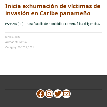
Inicia exhumación de víctimas de
invasión en Caribe panameño
PANAMÁ (AP) — Una fiscalía de homicidios comenzó las diligencias...
junio 6, 2021
Author:
MFadmin
Category:
06-2021
,
2021
Facebook
Instagram
Twitter
Correo electrónico