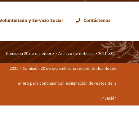
Voluntariado y Servicio Social
Contáctenos
Comision 20 de diciembre
>
Archivo de noticias
>
2021
>
06-
2021
> Comisión 20 de diciembre no recibe fondos desde
enero para continuar con exhumación de restos de la
invasión