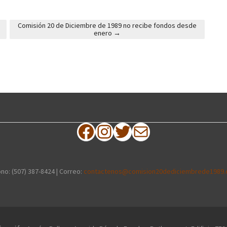
Comisión 20 de Diciembre de 1989 no recibe fondos desde
enero
→
Facebook
Instagram
Twitter
Correo electrónico
no: (507) 387-8424 | Correo:
contactenos@comision20dediciembrede1989.