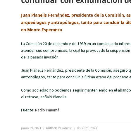
continuar con exhumación de 
Juan Planells Fernández, presidente de la Comisión, as
arqueólogos y antropólogos, tanto para concluir la úl
en Monte Esperanza
La Comisión 20 de diciembre de 1989 en un comunicado inform
atender sus compromisos, la cual ha provocado la suspensión q
de la pasada invasión.
Juan Planells Fernández, presidente de la Comisión, aseguró q
antropólogos, tanto para concluir la última etapa del proceso 
Como sociedad no podemos seguir manteniendo en el abandono 
el retraso, señaló Planells.
Fuente:
Radio Panamá
junio 19, 2021
/
Author:
MFadmin
/
06-2021
,
2021