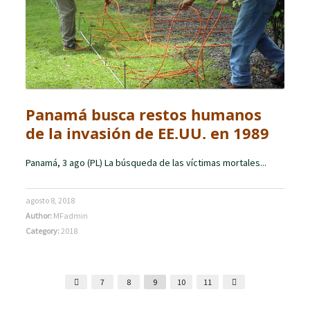
Panamá busca restos humanos
de la invasión de EE.UU. en 1989
Panamá, 3 ago (PL) La búsqueda de las víctimas mortales...
agosto 8, 2018
Author:
MFadmin
Category:
2018
7
8
9
10
11