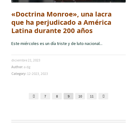
«Doctrina Monroe», una lacra
que ha perjudicado a América
Latina durante 200 años
Este miércoles es un día triste y de luto nacional...
diciembre 21, 2023
Author:
a dg
Category:
12-2023
,
2023
7
8
9
10
11