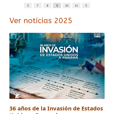
7
8
9
10
11
Ver noticias 2025
36 años de la Invasión de Estados