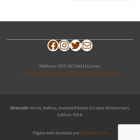
Facebook
Instagram
Twitter
Correo electrónico
Teléfono: (507) 387-8424 | Correo:
contactenos@comision20dediciembrede1989.org.pa
Dirección:
Ancón, Balboa, Avenida Rómulo Escobar Bethancourt,
Edificio 759-D
Página web diseñada por
Inferimos.com