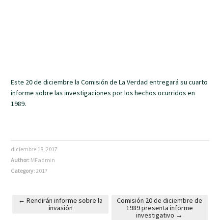
Este 20 de diciembre la Comisión de La Verdad entregará su cuarto
informe sobre las investigaciones por los hechos ocurridos en
1989.
diciembre 18, 2017
Author:
MFadmin
Category:
2017
←
Rendirán informe sobre la
Comisión 20 de diciembre de
invasión
1989 presenta informe
Post navigation
investigativo
→