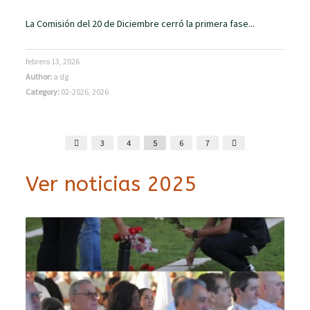
La Comisión del 20 de Diciembre cerró la primera fase...
febrero 13, 2026
Author:
a dg
Category:
02-2026
,
2026
3
4
5
6
7
Ver noticias 2025