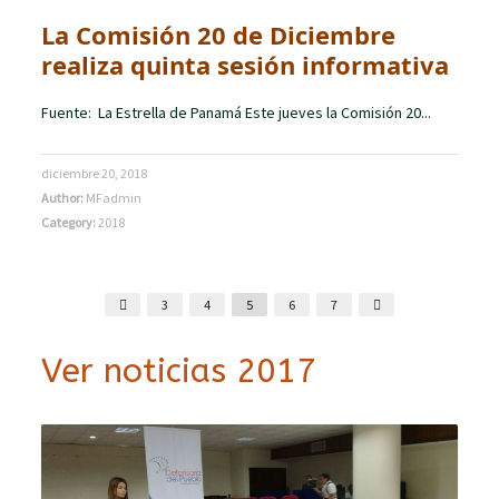
La Comisión 20 de Diciembre
realiza quinta sesión informativa
Fuente: La Estrella de Panamá Este jueves la Comisión 20...
diciembre 20, 2018
Author:
MFadmin
Category:
2018
3
4
5
6
7
Ver noticias 2017