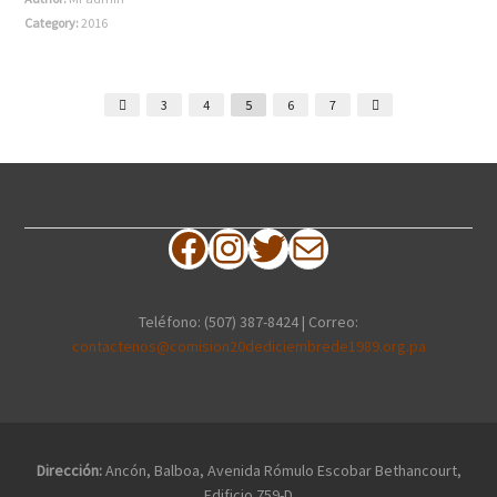
Category:
2016
3
4
5
6
7
Facebook
Instagram
Twitter
Correo electrónico
Teléfono: (507) 387-8424 | Correo:
contactenos@comision20dediciembrede1989.org.pa
Dirección:
Ancón, Balboa, Avenida Rómulo Escobar Bethancourt,
Edificio 759-D