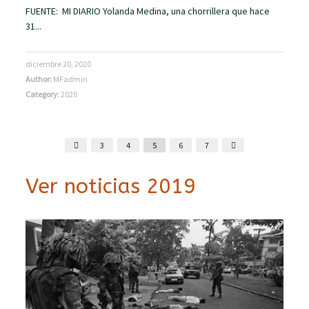
FUENTE: MI DIARIO Yolanda Medina, una chorrillera que hace
31...
diciembre 20, 2020
Author:
MFadmin
Category:
2020
3
4
5
6
7
Ver noticias 2019