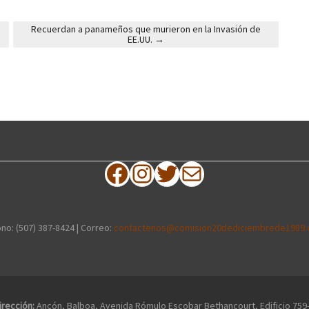
Recuerdan a panameños que murieron en la Invasión de
EE.UU.
→
Facebook
Instagram
Twitter
Correo electrónico
no: (507) 387-8424 | Correo:
contactenos@comision20dediciembrede1989.
irección:
Ancón, Balboa, Avenida Rómulo Escobar Bethancourt, Edificio 759