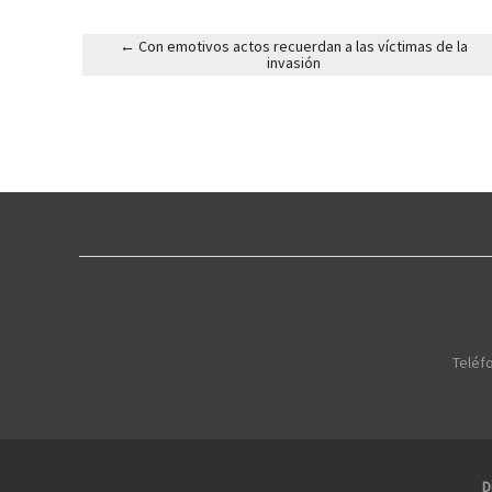
←
Con emotivos actos recuerdan a las víctimas de la
invasión
Post navigation
Teléfo
D