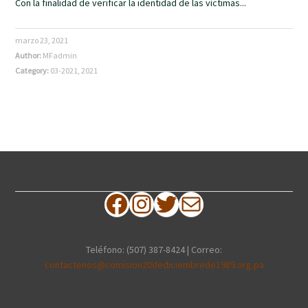
Con la finalidad de verificar la identidad de las víctimas...
marzo 23, 2021
Author:
MFadmin
Category:
03-2021
,
2021
Facebook
Instagram
Twitter
Correo electrónico
Teléfono: (507) 387-8424 | Correo:
contactenos@comision20dediciembrede1989.org.pa