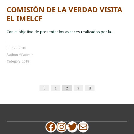
COMISIÓN DE LA VERDAD VISITA
EL IMELCF
Con el objetivo de presentar los avances realizados por la...
julio 28, 2018
Author:
MFadmin
Category:
2018
1
2
3
Facebook
Instagram
Twitter
Correo electrónico