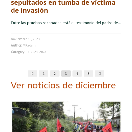
sepultados en tumba de víctima
de invasión
Entre las pruebas recabadas está el testimonio del padre de...
noviembre 30, 2023
Author:
MFadmin
Category:
11-2023
,
2023
1
2
3
4
5
Ver noticias de diciembre