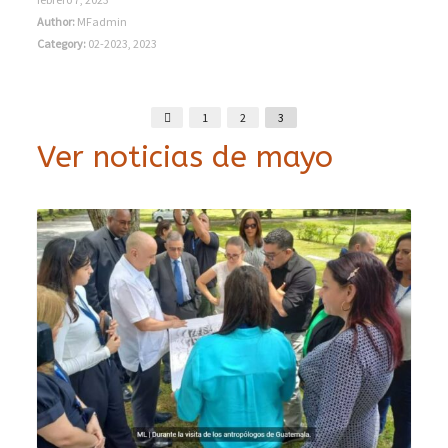
Author:
MFadmin
Category:
02-2023
,
2023
1
2
3
Ver noticias de mayo