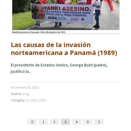
Las causas de la invasión
norteamericana a Panamá (1989)
El presidente de Estados Unidos, George Bush (padre),
justificó la...
diciembre 26, 2023
Author:
a dg
Category:
12-2023
,
2023
1
2
3
4
5