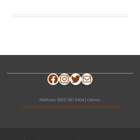
Facebook
Instagram
Twitter
Correo electrónico
Teléfono: (507) 387-8424 | Correo:
contactenos@comision20dediciembrede1989.org.pa