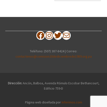
Facebook
Instagram
Twitter
Correo electrónico
Teléfono: (507) 387-8424 | Correo:
contactenos@comision20dediciembrede1989.org.pa
Dirección:
Ancón, Balboa, Avenida Rómulo Escobar Bethancourt,
Edificio 759-D
Página web diseñada por
Inferimos.com