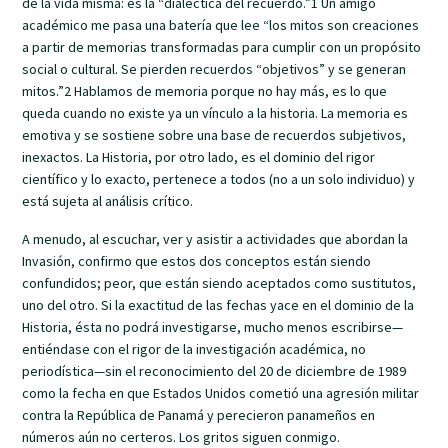
de la vida misma: es la “dialéctica del recuerdo.”1 Un amigo
académico me pasa una batería que lee “los mitos son creaciones
a partir de memorias transformadas para cumplir con un propósito
social o cultural. Se pierden recuerdos “objetivos” y se generan
mitos.”2 Hablamos de memoria porque no hay más, es lo que
queda cuando no existe ya un vínculo a la historia. La memoria es
emotiva y se sostiene sobre una base de recuerdos subjetivos,
inexactos. La Historia, por otro lado, es el dominio del rigor
científico y lo exacto, pertenece a todos (no a un solo individuo) y
está sujeta al análisis crítico.
A menudo, al escuchar, ver y asistir a actividades que abordan la
Invasión, confirmo que estos dos conceptos están siendo
confundidos; peor, que están siendo aceptados como sustitutos,
uno del otro. Si la exactitud de las fechas yace en el dominio de la
Historia, ésta no podrá investigarse, mucho menos escribirse—
entiéndase con el rigor de la investigación académica, no
periodística—sin el reconocimiento del 20 de diciembre de 1989
como la fecha en que Estados Unidos cometió una agresión militar
contra la República de Panamá y perecieron panameños en
números aún no certeros. Los gritos siguen conmigo.