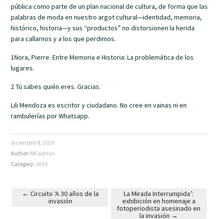
pública como parte de un plan nacional de cultura, de forma que las
palabras de moda en nuestro argot cultural—identidad, memoria,
histórico, historia—y sus “productos” no distorsionen la herida
para callarnos y a los que perdimos.
1Nora, Pierre. Entre Memoria e Historia: La problemática de los
lugares.
2 Tú sabes quién eres. Gracias.
Lili Mendoza es escritor y ciudadano. No cree en vainas ni en
rambulerías por Whatsapp.
diciembre 8, 2019
Author:
MFadmin
Category:
2019
←
Circuito ‘A 30 años de la
La Mirada Interrumpida’:
invasión
exhibición en homenaje a
Post navigation
fotoperiodista asesinado en
la invasión
→