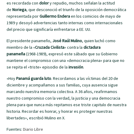
es recordada con
dolor
y repudio, muchos señalan la actitud
de
Noriega
, que desconoció el triunfo de la oposición democrática
representada por
Guillermo Endera
en los comicios de mayo de
1989 y desoyó advertencias tanto internas como internacionales
del precio que significaría enfrentarse a EE. UU.
El presidente panameño,
José Raúl Mulino
, quien luchó como
miembro de la «
Cruzada Civilista
» contra la
dictadura
panameña
(1968-1989), expresó este sábado que su Gobierno
mantiene el compromiso con una «democracia plena» para que no
se repita el «triste» episodio de la
invasión
.
«Hoy
Panamá guarda luto
. Recordamos a las víctimas del 20 de
diciembre y acompañamos a sus familias, cuya ausencia sigue
marcando nuestra memoria colectiva. A 36 años, reafirmamos
nuestro compromiso con la verdad, la justicia y una democracia
plena para que nunca más repitamos ese triste capitulo de nuestra
historia. Recordar es honrar, y honrar es proteger nuestras
libertades», escribió Mulino en X.
Fuentes:
Diario Libre