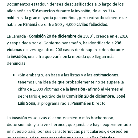
Documentos estadounidenses desclasificados a lo largo de los
años señalan
516 muertos
durante la
invasión
, de ellos 314
militares -la gran mayoría panameños-, pero extraoficialmente se
habla en
Panamá
de entre 500 y 4,000
civiles fallecidos
.
La llamada «
Comisión 20 de diciembre
de 1989″, creada en el 2016
y respaldada por el Gobierno panameño, ha identificado a
236
víctimas
e investiga otros 206 casos de desaparecidos durante
la
invasión
, una cifra que varía en la medida que llegan más
denuncias.
«Sin embargo, en base a las listas y a las
estimaciones
,
tenemos una idea de que probablemente no se supere la
cifra de 1,000 víctimas de la
invasión
» afirmó el viernes el
secretario ejecutivo de la
Comisión 20 de diciembre
,
José
Luis Sosa
, al programa radial
Panamá
en Directo.
La
invasión
es «quizás el acontecimiento más bochornoso,
distorsionado y a la vez heroico, que jamás se haya experimentado
en nuestro país, por sus características particulares», expresó en
un escrito Blades, tras recordar que hace 36 años
Estados