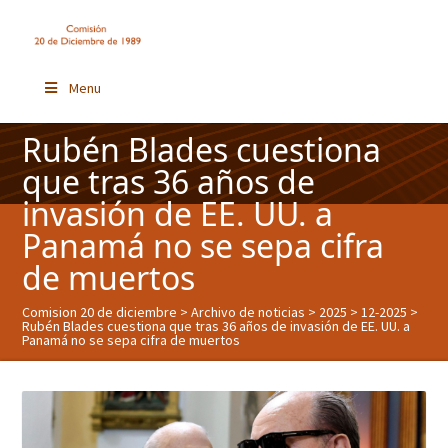
Menu
Rubén Blades cuestiona
que tras 36 años de
invasión de EE. UU. a
Panamá no se sepa cifra
de muertos
Comision 20 de diciembre
>
Archivo de noticias
>
2025
>
12-2025
>
Rubén Blades cuestiona que tras 36 años de invasión de EE. UU. a
Panamá no se sepa cifra de muertos