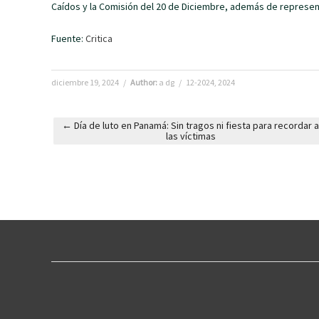
Caídos y la Comisión del 20 de Diciembre, además de represen
Fuente:
Critica
diciembre 19, 2024
/
Author:
a dg
/
12-2024
,
2024
←
Día de luto en Panamá: Sin tragos ni fiesta para recordar 
las víctimas
Post navigation