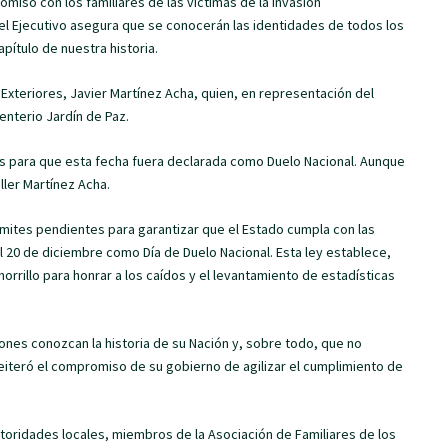
miso con los familiares de las víctimas de la invasión
el Ejecutivo asegura que se conocerán las identidades de todos los
pítulo de nuestra historia.
xteriores, Javier Martínez Acha, quien, en representación del
nterio Jardín de Paz.
mas para que esta fecha fuera declarada como Duelo Nacional. Aunque
ller Martínez Acha.
mites pendientes para garantizar que el Estado cumpla con las
l 20 de diciembre como Día de Duelo Nacional. Esta ley establece,
rrillo para honrar a los caídos y el levantamiento de estadísticas
nes conozcan la historia de su Nación y, sobre todo, que no
reiteró el compromiso de su gobierno de agilizar el cumplimiento de
autoridades locales, miembros de la Asociación de Familiares de los