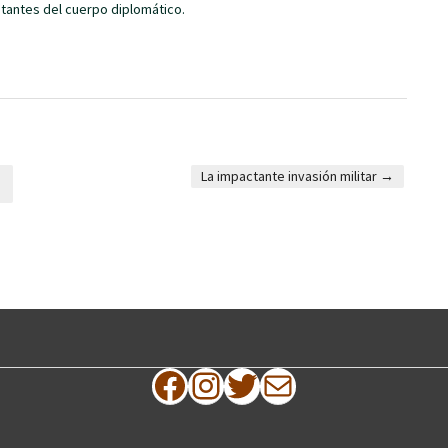
tantes del cuerpo diplomático.
a
La impactante invasión militar
→
Facebook
Instagram
Twitter
Correo electrónico