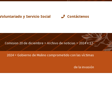
Voluntariado y Servicio Social
Contáctenos
Comision 20 de diciembre
>
Archivo de noticias
>
2024
>
12-
2024
> Gobierno de Mulino comprometido con las víctimas
de la invasión