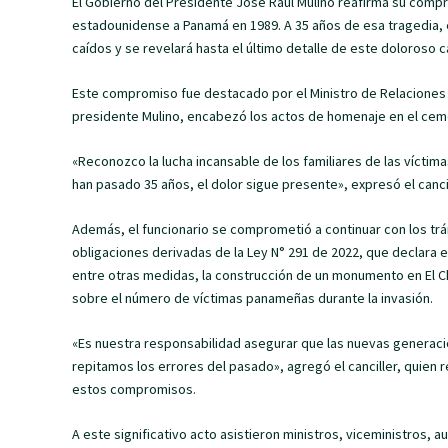
El Gobierno del Presidente José Raúl Mulino reafirma su compro
estadounidense a Panamá en 1989. A 35 años de esa tragedia, 
caídos y se revelará hasta el último detalle de este doloroso ca
Este compromiso fue destacado por el Ministro de Relaciones E
presidente Mulino, encabezó los actos de homenaje en el ceme
«Reconozco la lucha incansable de los familiares de las vícti
han pasado 35 años, el dolor sigue presente», expresó el canci
Además, el funcionario se comprometió a continuar con los trá
obligaciones derivadas de la Ley N° 291 de 2022, que declara e
entre otras medidas, la construcción de un monumento en El Cho
sobre el número de víctimas panameñas durante la invasión.
«Es nuestra responsabilidad asegurar que las nuevas generacio
repitamos los errores del pasado», agregó el canciller, quien 
estos compromisos.
A este significativo acto asistieron ministros, viceministros, 