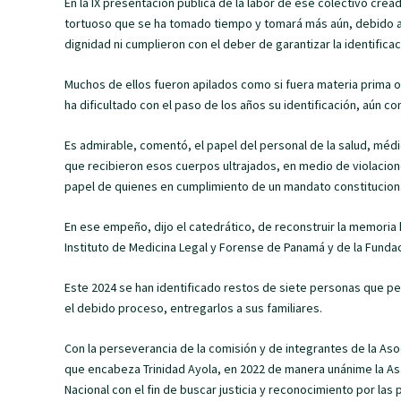
En la IX presentación pública de la labor de ese colectivo cre
tortuoso que se ha tomado tiempo y tomará más aún, debido a 
dignidad ni cumplieron con el deber de garantizar la identifica
Muchos de ellos fueron apilados como si fuera materia prima 
ha dificultado con el paso de los años su identificación, aún co
Es admirable, comentó, el papel del personal de la salud, m
que recibieron esos cuerpos ultrajados, en medio de violacione
papel de quienes en cumplimiento de un mandato constituciona
En ese empeño, dijo el catedrático, de reconstruir la memoria 
Instituto de Medicina Legal y Forense de Panamá y de la Fund
Este 2024 se han identificado restos de siete personas que per
el debido proceso, entregarlos a sus familiares.
Con la perseverancia de la comisión y de integrantes de la Aso
que encabeza Trinidad Ayola, en 2022 de manera unánime la Asa
Nacional con el fin de buscar justicia y reconocimiento por las p