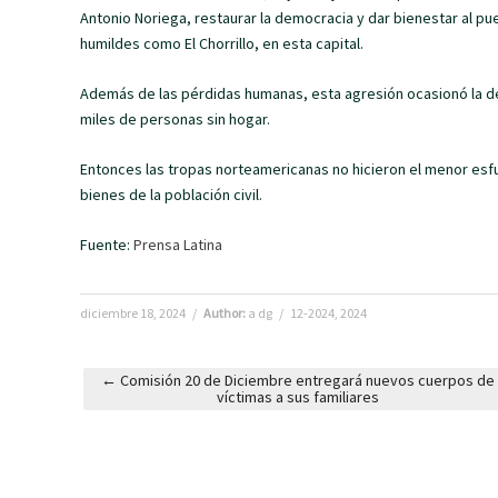
Antonio Noriega, restaurar la democracia y dar bienestar al pue
humildes como El Chorrillo, en esta capital.
Además de las pérdidas humanas, esta agresión ocasionó la des
miles de personas sin hogar.
Entonces las tropas norteamericanas no hicieron el menor esfuer
bienes de la población civil.
Fuente:
Prensa Latina
diciembre 18, 2024
/
Author:
a dg
/
12-2024
,
2024
←
Comisión 20 de Diciembre entregará nuevos cuerpos de
víctimas a sus familiares
Post navigation