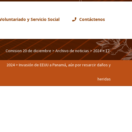
Voluntariado y Servicio Social
Contáctenos
Comision 20 de diciembre
>
Archivo de noticias
>
2024
>
12-
2024
> Invasión de EEUU a Panamá, aún por resarcir daños y
heridas