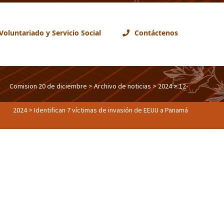
Voluntariado y Servicio Social
Contáctenos
Comision 20 de diciembre
>
Archivo de noticias
>
2024
>
12-
2024
> Identifican 7 víctimas de invasión de EEUU a Panamá