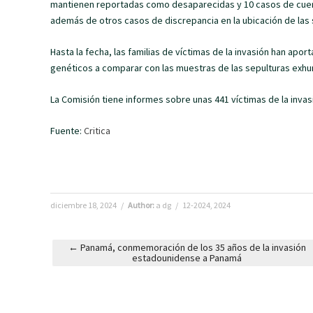
mantienen reportadas como desaparecidas y 10 casos de cue
además de otros casos de discrepancia en la ubicación de las s
Hasta la fecha, las familias de víctimas de la invasión han ap
genéticos a comparar con las muestras de las sepulturas exh
La Comisión tiene informes sobre unas 441 víctimas de la invas
Fuente:
Critica
diciembre 18, 2024
/
Author:
a dg
/
12-2024
,
2024
←
Panamá, conmemoración de los 35 años de la invasión
estadounidense a Panamá
Post navigation