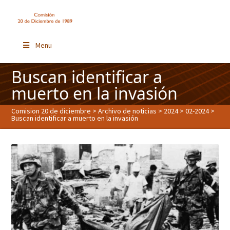
Menu
Buscan identificar a
muerto en la invasión
Comision 20 de diciembre
>
Archivo de noticias
>
2024
>
02-2024
>
Buscan identificar a muerto en la invasión