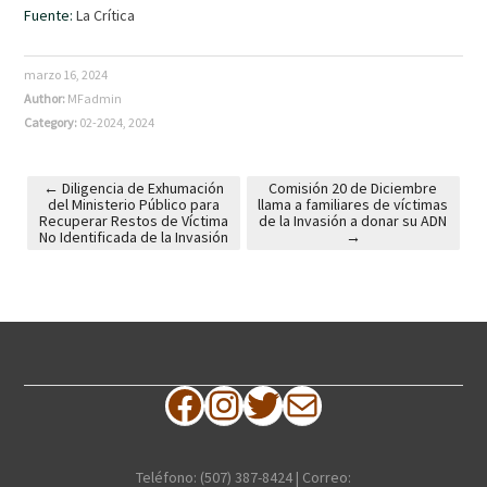
Fuente:
La Crítica
marzo 16, 2024
Author:
MFadmin
Category:
02-2024
,
2024
←
Diligencia de Exhumación
Comisión 20 de Diciembre
del Ministerio Público para
llama a familiares de víctimas
Post navigation
Recuperar Restos de Víctima
de la Invasión a donar su ADN
No Identificada de la Invasión
→
Facebook
Instagram
Twitter
Correo electrónico
Teléfono: (507) 387-8424 | Correo: