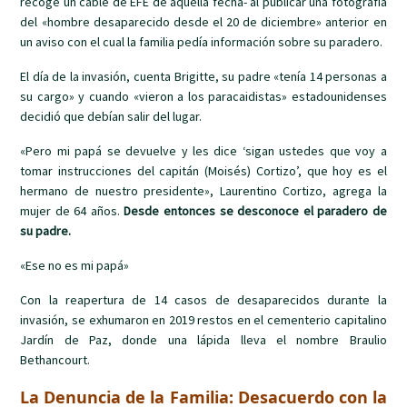
recoge un cable de EFE de aquella fecha- al publicar una fotografía
del «hombre desaparecido desde el 20 de diciembre» anterior en
un aviso con el cual la familia pedía información sobre su paradero.
El día de la invasión, cuenta Brigitte, su padre «tenía 14 personas a
su cargo» y cuando «vieron a los paracaidistas» estadounidenses
decidió que debían salir del lugar.
«Pero mi papá se devuelve y les dice ‘sigan ustedes que voy a
tomar instrucciones del capitán (Moisés) Cortizo’, que hoy es el
hermano de nuestro presidente», Laurentino Cortizo, agrega la
mujer de 64 años.
Desde entonces se desconoce el paradero de
su padre.
«Ese no es mi papá»
Con la reapertura de 14 casos de desaparecidos durante la
invasión, se exhumaron en 2019 restos en el cementerio capitalino
Jardín de Paz, donde una lápida lleva el nombre Braulio
Bethancourt.
La Denuncia de la Familia: Desacuerdo con la