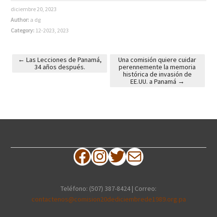
diciembre 20, 2023
Author:
a dg
Category:
12-2023
,
2023
←
Las Lecciones de Panamá,
Una comisión quiere cuidar
34 años después.
perennemente la memoria
Post navigation
histórica de invasión de
EE.UU. a Panamá
→
Facebook
Instagram
Twitter
Correo electrónico
Teléfono: (507) 387-8424 | Correo:
contactenos@comision20dediciembrede1989.org.pa