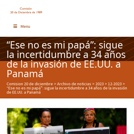
Menu
“Ese no es mi papá”: sigue
la incertidumbre a 34 años
de la invasión de EE.UU. a
Panamá
Comision 20 de diciembre
>
Archivo de noticias
>
2023
>
12-2023
>
“Ese no es mi papá”: sigue la incertidumbre a 34 años de la invasión
de EE.UU. a Panamá