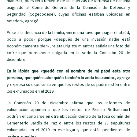
manera», pues «era teniente de las Fuerzas de Defensa de Panamá
asignado al Comando General de la Comisión de Defensa y
Seguridad (Cogecodese), cuyas oficinas estaban ubicadas en
Amador», agregó.
Pese a la denuncia de la familia, «mi mamá tuvo que pagar el ataúd,
poco a poco» porque «después de una invasión nadie está
económicamente bien», relata Brigitte mientras señala una foto del
cofre que permanece colgada en la sede la Comisión 20 de
diciembre.
En la lápida que «quedó con el nombre de mi papá esta otra
persona, que quién sabe quién también lo anda buscando»,
agrega
y expresa su esperanza en que los restos de su padre estén entre
los exhumados en el 2019.
La Comisión 20 de diciembre afirma que los informes de
exhumación apuntan a que los restos de Braulio Bethancourt
podrían encontrarse en otra ubicación dentro de la fosa común del
Cementerio Jardín de Paz o entre los restos de 33 sepulturas
exhumadas en el 2019 en ese lugar y que están pendientes de
análisis genético.