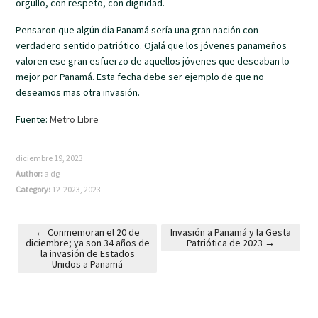
orgullo, con respeto, con dignidad.
Pensaron que algún día Panamá sería una gran nación con
verdadero sentido patriótico. Ojalá que los jóvenes panameños
valoren ese gran esfuerzo de aquellos jóvenes que deseaban lo
mejor por Panamá. Esta fecha debe ser ejemplo de que no
deseamos mas otra invasión.
Fuente:
Metro Libre
diciembre 19, 2023
Author:
a dg
Category:
12-2023
,
2023
←
Conmemoran el 20 de
Invasión a Panamá y la Gesta
diciembre; ya son 34 años de
Patriótica de 2023
→
Post navigation
la invasión de Estados
Unidos a Panamá