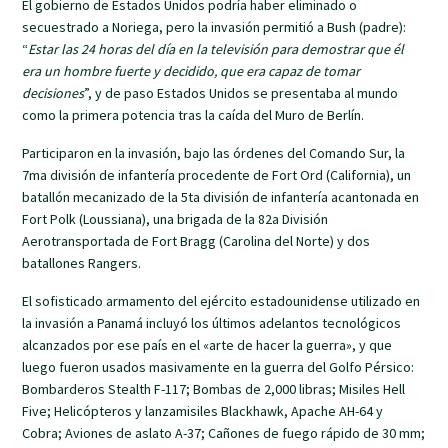
El gobierno de Estados Unidos podría haber eliminado o
secuestrado a Noriega, pero la invasión permitió a Bush (padre):
“
Estar las 24 horas del día en la televisión para demostrar que él
era un hombre fuerte y decidido, que era capaz de tomar
decisiones
”, y de paso Estados Unidos se presentaba al mundo
como la primera potencia tras la caída del Muro de Berlín.
Participaron en la invasión, bajo las órdenes del Comando Sur, la
7ma división de infantería procedente de Fort Ord (California), un
batallón mecanizado de la 5ta división de infantería acantonada en
Fort Polk (Loussiana), una brigada de la 82a División
Aerotransportada de Fort Bragg (Carolina del Norte) y dos
batallones Rangers.
El sofisticado armamento del ejército estadounidense utilizado en
la invasión a Panamá incluyó los últimos adelantos tecnológicos
alcanzados por ese país en el «arte de hacer la guerra», y que
luego fueron usados masivamente en la guerra del Golfo Pérsico:
Bombarderos Stealth F-117; Bombas de 2,000 libras; Misiles Hell
Five; Helicópteros y lanzamisiles Blackhawk, Apache AH-64 y
Cobra; Aviones de aslato A-37; Cañones de fuego rápido de 30 mm;