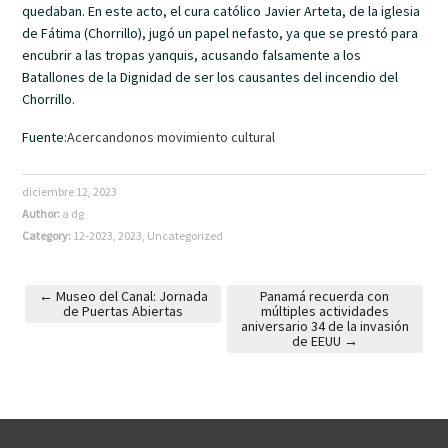
quedaban. En este acto, el cura católico Javier Arteta, de la iglesia
de Fátima (Chorrillo), jugó un papel nefasto, ya que se prestó para
encubrir a las tropas yanquis, acusando falsamente a los
Batallones de la Dignidad de ser los causantes del incendio del
Chorrillo.
Fuente:
Acercandonos movimiento cultural
diciembre 12, 2023
Author:
a dg
Category:
12-2023
,
2023
,
Uncategorized
←
Museo del Canal: Jornada
Panamá recuerda con
de Puertas Abiertas
múltiples actividades
Post navigation
aniversario 34 de la invasión
de EEUU
→