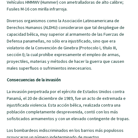
Vehículos HMMWV (Hummer) con ametralladoras de alto calibre;
Fusiles M-16 con mirilla infrarroja.
Diversos organismos como la Asociación Latinoamericana de
Derechos Humanos (ALDHU) consideraron que tal despliegue de
capacidad bélica, muy superior al armamento de las Fuerzas de
Defensa panameñas, no sólo era injustificado, sino que era
violatorio de la Convención de Ginebra (Protocolo I, título III,
sección I); la cual prohíbe expresamente el empleo de armas,
proyectiles, materias y métodos de hacer la guerra que causen
males superfluos o sufrimientos innecesarios.
Consecuencias de la invasión
La invasión perpetrada por el ejército de Estados Unidos contra
Panamá, el 20 de diciembre de 1989, fue un acto de extremada e
injustificada violencia. Esta acción bélica, realizada contra una
población completamente desprevenida, contó con los más
sofisticados armamentos y con un elevado contingente de tropas.
Los bombardeos indiscriminados en los barrios más populosos
provocaron un número indeterminado de muertos,