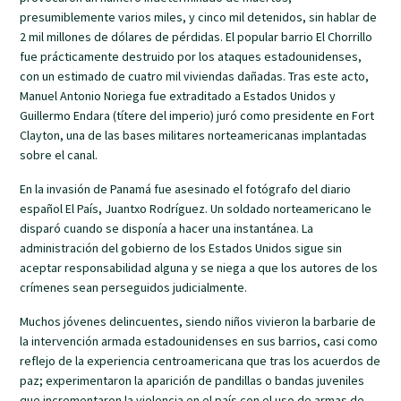
presumiblemente varios miles, y cinco mil detenidos, sin hablar de
2 mil millones de dólares de pérdidas. El popular barrio El Chorrillo
fue prácticamente destruido por los ataques estadounidenses,
con un estimado de cuatro mil viviendas dañadas. Tras este acto,
Manuel Antonio Noriega fue extraditado a Estados Unidos y
Guillermo Endara (títere del imperio) juró como presidente en Fort
Clayton, una de las bases militares norteamericanas implantadas
sobre el canal.
En la invasión de Panamá fue asesinado el fotógrafo del diario
español El País, Juantxo Rodríguez. Un soldado norteamericano le
disparó cuando se disponía a hacer una instantánea. La
administración del gobierno de los Estados Unidos sigue sin
aceptar responsabilidad alguna y se niega a que los autores de los
crímenes sean perseguidos judicialmente.
Muchos jóvenes delincuentes, siendo niños vivieron la barbarie de
la intervención armada estadounidenses en sus barrios, casi como
reflejo de la experiencia centroamericana que tras los acuerdos de
paz; experimentaron la aparición de pandillas o bandas juveniles
que incrementaron la violencia en el país con el uso de armas de