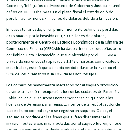
Correos y Telégrafos del Ministerio de Gobierno y Justicia estimó
daños en 386,000 balboas. En el plano fiscal el estado dejó de
percibir por lo menos 4 millones de dólares debido a la invasión.
En el sector privado, en un primer momento estimó las pérdidas
ocasionadas por la invasión en 1,500 millones de dólares,
posteriormente el Centro de Estudios Económicos de la Cámara de
Comercio de Panamá (CEECAM) ha dado cifras más pequeñas pero
confiables. Esta información, que fue obtenida por el CEECAM a
través de una encuesta aplicada a 1.147 empresas comerciales e
industriales, estimó que se había perdido durante la invasión el
90% de los inventarios y un 10% de los activos fijos.
Los comercios mayormente afectados por el saqueo producido
durante la invasión – ocupación, fueron las ciudades de Panamá y
Colón, en las que las tropas norteamericanas aniquilaron a las
Fuerzas de Defensa panameñas. El interior de la república, donde
casi no hubo combates, no se registraron saqueos. O sea, el
saqueo se produce en las áreas que sufren directamente la
invasión; estas áreas más afectadas por el saqueo fueron, en ese
orden: los barrios de Calidonia, Bethania, Bella Vista, San Miguelito,