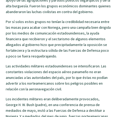
apoyo de las agrupaciones y partidos políticos oligárquicos y de la
alta burguesía. Fueron los grupos económicos dominantes quienes
abanderaron las luchas civilistas en contra del gobierno.
Por sí solos estos grupos no tenían la credibilidad necesaria entre
las masas para acabar con Noriega, pero una campaña bien dirigida
por los medios de comunicación estadounidenses, la ayuda
financiera que recibieron y el sectarismo de algunos elementos
allegados al gobierno hizo que precipitadamente la oposición se
fortaleciera y la estructura sólida de las Fuerzas de Defensa poco
a poco se fuera resquebrajando.
Las actividades militares estadounidenses se intensificaron. Las
constantes violaciones del espacio aéreo panameño no eran
anunciadas a las autoridades del país, por lo que éstas no podían
advertir a los norteamericanos sobre los peligros posibles en
relación con la aeronavegación civil.
Los incidentes militares eran deliberadamente provocados,
George H. W. Bush (padre), en una conferencia de prensa de
mediados de mayo, instó a las Fuerzas de Defensa a destituir a
Noriega. Y a mediados del mes de junio, fuerzas norteamericanas