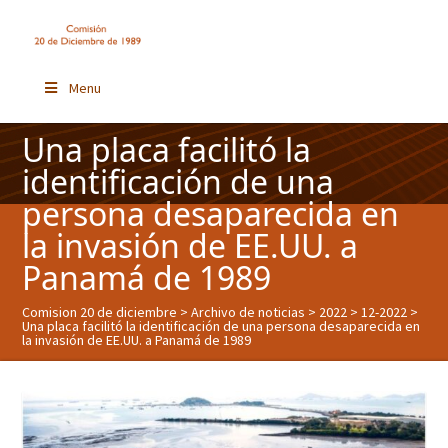
Menu
Una placa facilitó la
identificación de una
persona desaparecida en
la invasión de EE.UU. a
Panamá de 1989
Comision 20 de diciembre
>
Archivo de noticias
>
2022
>
12-2022
>
Una placa facilitó la identificación de una persona desaparecida en
la invasión de EE.UU. a Panamá de 1989