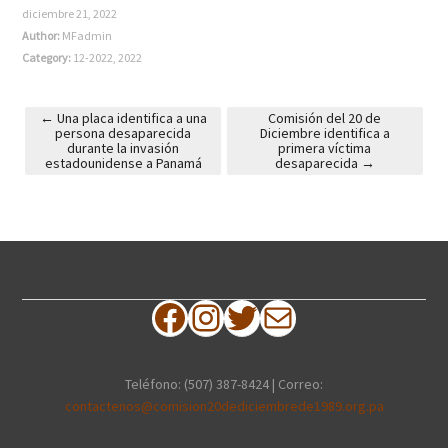
diciembre 21, 2022
Author:
MFadmin
Category:
12-2022
,
2022
←
Una placa identifica a una
Comisión del 20 de
persona desaparecida
Diciembre identifica a
Post navigation
durante la invasión
primera víctima
estadounidense a Panamá
desaparecida
→
Facebook
Instagram
Twitter
Correo electrónico
Teléfono: (507) 387-8424 | Correo:
contactenos@comision20dediciembrede1989.org.pa