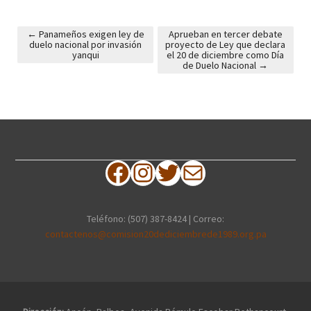
←
Panameños exigen ley de
Aprueban en tercer debate
duelo nacional por invasión
proyecto de Ley que declara
Post navigation
yanqui
el 20 de diciembre como Día
de Duelo Nacional
→
Facebook
Instagram
Twitter
Correo electrónico
Teléfono: (507) 387-8424 | Correo:
contactenos@comision20dediciembrede1989.org.pa