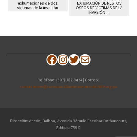
exhumaciones de dos
EXHUMACIÓN DE RESTOS
Post navigation
víctimas de la invasión
ÓSEOS DE VÍCTIMAS DE LA
INVASIÓN
→
Facebook
Instagram
Twitter
Correo electrónico
Teléfono: (507) 387-8424 | Correo:
contactenos@comision20dediciembrede1989.org.pa
Dirección:
Ancón, Balboa, Avenida Rómulo Escobar Bethancourt,
Edificio 759-D