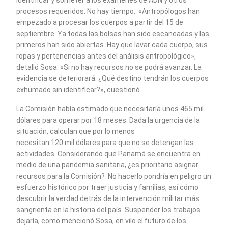
identificar y someter a los exámenes de ADN y otros
procesos requeridos. No hay tiempo. «Antropólogos han
empezado a procesar los cuerpos a partir del 15 de
septiembre. Ya todas las bolsas han sido escaneadas y las
primeros han sido abiertas. Hay que lavar cada cuerpo, sus
ropas y pertenencias antes del análisis antropológico»,
detalló Sosa. «Si no hay recursos no se podrá avanzar. La
evidencia se deteriorará. ¿Qué destino tendrán los cuerpos
exhumado sin identificar?», cuestionó.
La Comisión había estimado que necesitaría unos 465 mil
dólares para operar por 18 meses. Dada la urgencia de la
situación, calculan que por lo menos
necesitan 120 mil dólares para que no se detengan las
actividades. Considerando que Panamá se encuentra en
medio de una pandemia sanitaria, ¿es prioritario asignar
recursos para la Comisión? No hacerlo pondría en peligro un
esfuerzo histórico por traer justicia y familias, así cómo
descubrir la verdad detrás de la intervención militar más
sangrienta en la historia del país. Suspender los trabajos
dejaría, como mencionó Sosa, en vilo el futuro de los