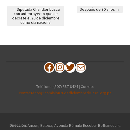
←
Diputada Chandler busca
Después de 30 años
→
con anteproyecto que se
Post navigation
decrete el 20 de diciembre
como día nacional
Facebook
Instagram
Twitter
Correo electrónico
Teléfono: (507) 387-8424 | Correo:
contactenos@comision20dediciembrede1989.org.pa
Dirección:
Ancón, Balboa, Avenida Rómulo Escobar Bethancourt,