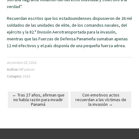
verdad”.
Recuerdan escritos que los estadounidenses dispusieron de 26 mil
soldados de las unidades de elite, de los comandos navales, del
ejército y la 82.ª División Aerotransportada para la invasión,
mientras que las Fuerzas de Defensa Panameña sumaban apenas
12 mil efectivos y el país disponía de una pequeña fuerza aérea.
diciembre 20, 2016
Author:
MFadmin
Category:
2016
←
Tras 27 años, afirman que
Con emotivos actos
no había razón para invadir
recuerdan a las víctimas de
Post navigation
Panamá
la invasión
→