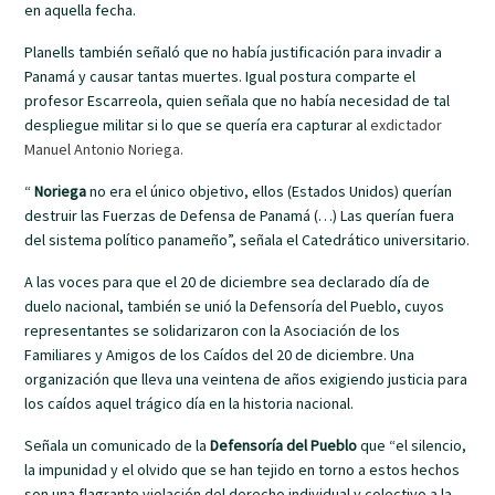
en aquella fecha.
Planells también señaló que no había justificación para invadir a
Panamá y causar tantas muertes. Igual postura comparte el
profesor Escarreola, quien señala que no había necesidad de tal
despliegue militar si lo que se quería era capturar al
exdictador
Manuel Antonio Noriega.
“
Noriega
no era el único objetivo, ellos (Estados Unidos) querían
destruir las Fuerzas de Defensa de Panamá (…) Las querían fuera
del sistema político panameño”, señala el Catedrático universitario.
A las voces para que el 20 de diciembre sea declarado día de
duelo nacional, también se unió la Defensoría del Pueblo, cuyos
representantes se solidarizaron con la Asociación de los
Familiares y Amigos de los Caídos del 20 de diciembre. Una
organización que lleva una veintena de años exigiendo justicia para
los caídos aquel trágico día en la historia nacional.
Señala un comunicado de la
Defensoría del Pueblo
que “el silencio,
la impunidad y el olvido que se han tejido en torno a estos hechos
son una flagrante violación del derecho individual y colectivo a la