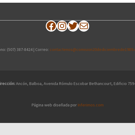
Facebook
Instagram
Twitter
Correo electrónico
no: (507) 387-8424 | Correo:
contactenos@comision20dediciembrede1989.
irección:
Ancón, Balboa, Avenida Rómulo Escobar Bethancourt, Edificio 759
Página web diseñada por
Inferimos.com