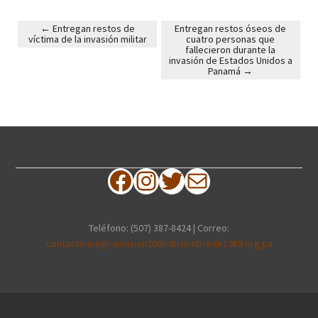
←
Entregan restos de
Entregan restos óseos de
víctima de la invasión militar
cuatro personas que
Post navigation
fallecieron durante la
invasión de Estados Unidos a
Panamá
→
Facebook
Instagram
Twitter
Correo electrónico
Teléfono: (507) 387-8424 | Correo:
contactenos@comision20dediciembrede1989.org.pa