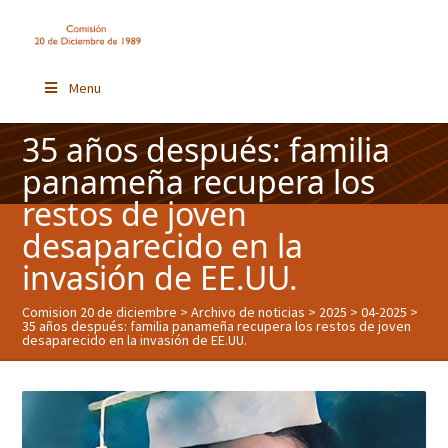
Menu
35 años después: familia
panameña recupera los
restos de joven
desaparecido en la
invasión de EE.UU.
Comision 20 de diciembre
>
Archivo de noticias
>
2025
>
04-2025
>
35 años después: familia panameña recupera los restos de joven
desaparecido en la invasión de EE.UU.