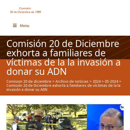
Menu
Comisión 20 de Diciembre
exhorta a familiares de
víctimas de la la invasión a
donar su ADN
Comision 20 de diciembre
>
Archivo de noticias
>
2024
>
05-2024
>
Comisión 20 de Diciembre exhorta a familiares de víctimas de la la
invasión a donar su ADN