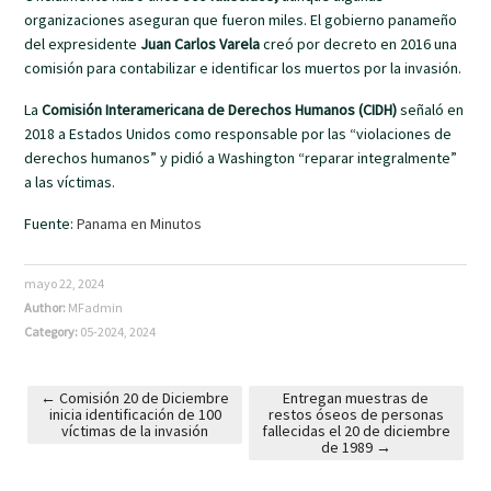
organizaciones aseguran que fueron miles. El gobierno panameño
del expresidente
Juan Carlos Varela
creó por decreto en 2016 una
comisión para contabilizar e identificar los muertos por la invasión.
La
Comisión Interamericana de Derechos Humanos (CIDH)
señaló en
2018 a Estados Unidos como responsable por las “violaciones de
derechos humanos” y pidió a Washington “reparar integralmente”
a las víctimas.
Fuente:
Panama en Minutos
mayo 22, 2024
Author:
MFadmin
Category:
05-2024
,
2024
←
Comisión 20 de Diciembre
Entregan muestras de
inicia identificación de 100
restos óseos de personas
Post navigation
víctimas de la invasión
fallecidas el 20 de diciembre
de 1989
→