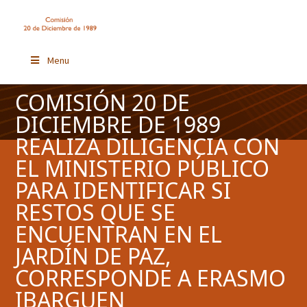
Menu
COMISIÓN 20 DE
DICIEMBRE DE 1989
REALIZA DILIGENCIA CON
EL MINISTERIO PÚBLICO
PARA IDENTIFICAR SI
RESTOS QUE SE
ENCUENTRAN EN EL
JARDÍN DE PAZ,
CORRESPONDE A ERASMO
IBARGUEN