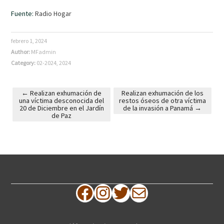
Fuente:
Radio Hogar
febrero 1, 2024
Author:
MFadmin
Category:
02-2024
,
2024
←
Realizan exhumación de
Realizan exhumación de los
una víctima desconocida del
restos óseos de otra víctima
Post navigation
20 de Diciembre en el Jardín
de la invasión a Panamá
→
de Paz
Facebook
Instagram
Twitter
Correo electrónico