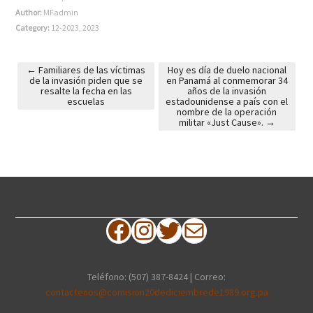
Author:
MFadmin
Category:
12-2023
,
2023
←
Familiares de las víctimas
Hoy es día de duelo nacional
de la invasión piden que se
en Panamá al conmemorar 34
Post navigation
resalte la fecha en las
años de la invasión
escuelas
estadounidense a país con el
nombre de la operación
militar «Just Cause».
→
Facebook
Instagram
Twitter
Correo electrónico
Teléfono: (507) 387-8424 | Correo:
contactenos@comision20dediciembrede1989.org.pa