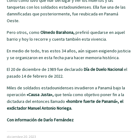
contó cómo tuvo que huir del lugar y ver los muertos y las
tanquetas con los soldados estadounidenses. Ella fue una de las
damnificadas que posteriormente, fue reubicada en Panamá
Oeste.
Pero otros, como
Olmedo Barahona,
prefirió quedarse en aquel
barrio y hoy lo recorre y cuenta también esta vivencia.
En medio de todo, tras estos 34 años, aún siguen exigiendo justicia
y se organizaron en esta fecha para hacer memoria histórica.
El 20 de diciembre de 1989 fue declarado
Día de Duelo Nacional
el
pasado 14 de febrero de 2022.
Miles de soldados estadounidenses invadieron a Panamá bajo la
operación
«Causa Justa»,
que tenía como objetivo poner fin a la
dictadura del entonces llamado
«hombre fuerte de Panamá», el
exdictador Manuel Antonio Noriega.
Con información de Darío Fernández
diciembre 20, 2023