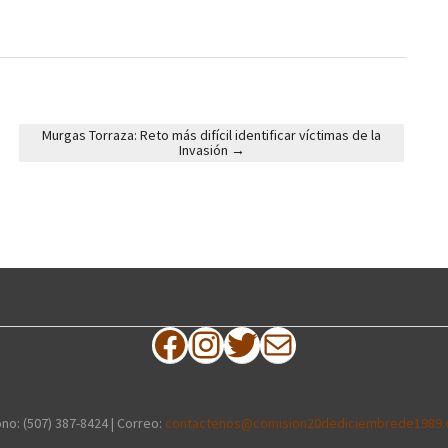
Murgas Torraza: Reto más difícil identificar víctimas de la
Invasión
→
Facebook
Instagram
Twitter
Correo electrónico
no: (507) 387-8424 | Correo:
contactenos@comision20dediciembrede1989.