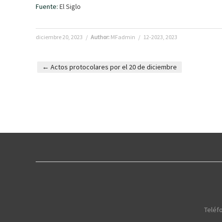
Fuente:
El Siglo
diciembre 20, 2023
/
Author:
MFadmin
/
12-2023
,
2023
←
Actos protocolares por el 20 de diciembre
Post navigation
Teléfo