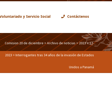
Voluntariado y Servicio Social
Contáctenos
Comision 20 de diciembre
>
Archivo de noticias
>
2023
>
12-
2023
> Interrogantes tras 34 años de la invasión de Estados
Unidos a Panamá