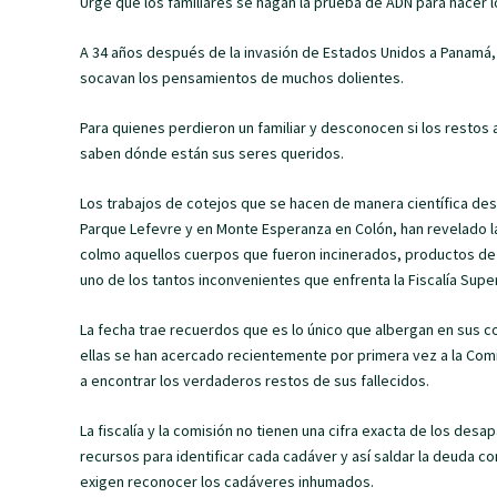
Urge que los familiares se hagan la prueba de ADN para hacer
A 34 años después de la invasión de Estados Unidos a Panamá
socavan los pensamientos de muchos dolientes.
Para quienes perdieron un familiar y desconocen si los restos a
saben dónde están sus seres queridos.
Los trabajos de cotejos que se hacen de manera científica de
Parque Lefevre y en Monte Esperanza en Colón, han revelado las
colmo aquellos cuerpos que fueron incinerados, productos de l
uno de los tantos inconvenientes que enfrenta la Fiscalía Supe
La fecha trae recuerdos que es lo único que albergan en sus co
ellas se han acercado recientemente por primera vez a la Comisi
a encontrar los verdaderos restos de sus fallecidos.
La fiscalía y la comisión no tienen una cifra exacta de los desa
recursos para identificar cada cadáver y así saldar la deuda c
exigen reconocer los cadáveres inhumados.