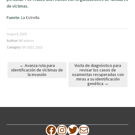
de víctimas.
Fuente:
La Estrella
mayo 5, 2023
Author:
MFadmin
Category:
05-2023
,
2023
←
Avanza ruta para
Visita de diagnóstico para
identificación de víctimas de
revisar los casos de
Post navigation
la invasión
osamentas recuperadas con
miras a su identificación
genética
→
Facebook
Instagram
Twitter
Correo electrónico