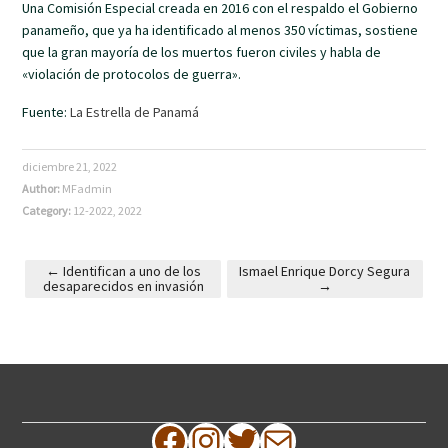
Una Comisión Especial creada en 2016 con el respaldo el Gobierno
panameño, que ya ha identificado al menos 350 víctimas, sostiene
que la gran mayoría de los muertos fueron civiles y habla de
«violación de protocolos de guerra».
Fuente:
La Estrella de Panamá
diciembre 21, 2022
Author:
MFadmin
Category:
12-2022
,
2022
←
Identifican a uno de los
Ismael Enrique Dorcy Segura
desaparecidos en invasión
→
Post navigation
Facebook
Instagram
Twitter
Correo electrónico