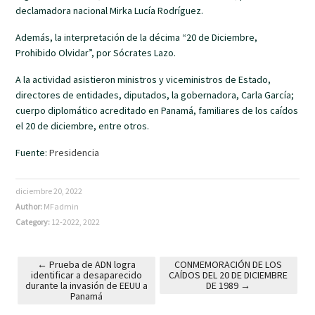
declamadora nacional Mirka Lucía Rodríguez.
Además, la interpretación de la décima “20 de Diciembre,
Prohibido Olvidar”, por Sócrates Lazo.
A la actividad asistieron ministros y viceministros de Estado,
directores de entidades, diputados, la gobernadora, Carla García;
cuerpo diplomático acreditado en Panamá, familiares de los caídos
el 20 de diciembre, entre otros.
Fuente:
Presidencia
diciembre 20, 2022
Author:
MFadmin
Category:
12-2022
,
2022
←
Prueba de ADN logra
CONMEMORACIÓN DE LOS
identificar a desaparecido
CAÍDOS DEL 20 DE DICIEMBRE
Post navigation
durante la invasión de EEUU a
DE 1989
→
Panamá