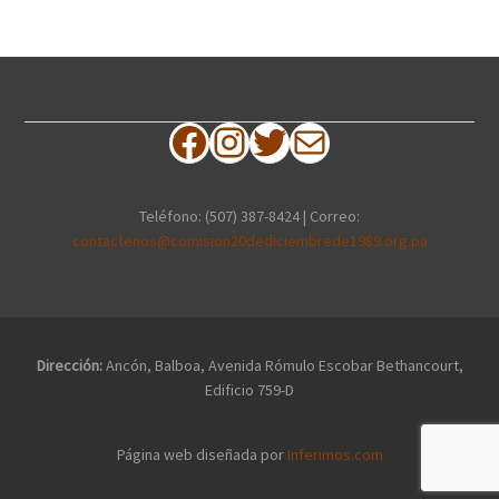
Facebook
Instagram
Twitter
Correo electrónico
Teléfono: (507) 387-8424 | Correo:
contactenos@comision20dediciembrede1989.org.pa
Dirección:
Ancón, Balboa, Avenida Rómulo Escobar Bethancourt,
Edificio 759-D
Página web diseñada por
Inferimos.com