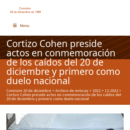
Menu
Cortizo Cohen preside
actos en conmemoración
de los caídos del 20 de
diciembre y primero como
duelo nacional
Comision 20 de diciembre
>
Archivo de noticias
>
2022
>
12-2022
>
Cortizo Cohen preside actos en conmemoración de los caídos del
20 de diciembre y primero como duelo nacional