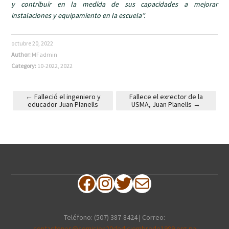
y contribuir en la medida de sus capacidades a mejorar
instalaciones y equipamiento en la escuela”.
octubre 20, 2022
Author:
MFadmin
Category:
10-2022
,
2022
←
Falleció el ingeniero y
Fallece el exrector de la
educador Juan Planells
USMA, Juan Planells
→
Post navigation
Facebook
Instagram
Twitter
Correo electrónico
Teléfono: (507) 387-8424 | Correo:
contactenos@comision20dediciembrede1989.org.pa