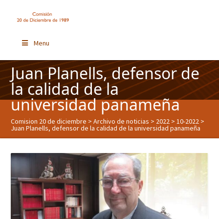
Menu
Juan Planells, defensor de
la calidad de la
universidad panameña
Comision 20 de diciembre
>
Archivo de noticias
>
2022
>
10-2022
>
Juan Planells, defensor de la calidad de la universidad panameña