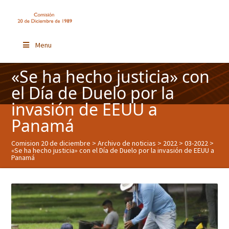
Menu
«Se ha hecho justicia» con
el Día de Duelo por la
invasión de EEUU a
Panamá
Comision 20 de diciembre
>
Archivo de noticias
>
2022
>
03-2022
>
«Se ha hecho justicia» con el Día de Duelo por la invasión de EEUU a
Panamá