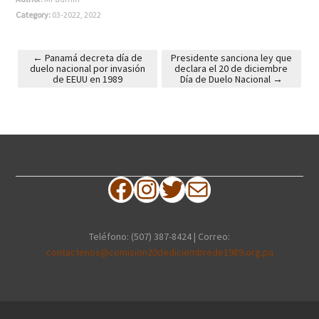
Category:
03-2022
,
2022
←
Panamá decreta día de
Presidente sanciona ley que
duelo nacional por invasión
declara el 20 de diciembre
Post navigation
de EEUU en 1989
Día de Duelo Nacional
→
Facebook
Instagram
Twitter
Correo electrónico
Teléfono: (507) 387-8424 | Correo:
contactenos@comision20dediciembrede1989.org.pa