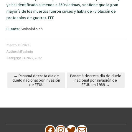
ya ha identificado al menos a 350 víctimas, sostiene que la gran
mayoría de los muertos fueron civiles y habla de «violación de
protocolos de guerra». EFE
Fuente:
Swissinfo.ch
marzo 31, 2022
Author:
MFadmin
Category:
03-2022
,
2022
←
Panamá decreta día de
Panamá decreta día de duelo
duelo nacional por invasión
nacional por invasión de
Post navigation
de EEUU
EEUU en 1989
→
Facebook
Instagram
Twitter
Correo electrónico