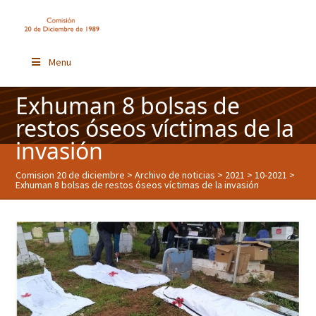
Menu
Exhuman 8 bolsas de
restos óseos víctimas de la
invasión
Comision 20 de diciembre
>
Archivo de noticias
>
2021
>
10-2021
>
Exhuman 8 bolsas de restos óseos víctimas de la invasión