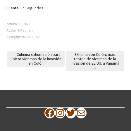
Fuente:
En Segundos
octubre 21, 2021
Author:
MFadmin
Category:
10-2021
,
2021
←
Culmina exhumación para
Exhuman en Colón, más
ubicar víctimas de la invasión
restos de víctimas de la
Post navigation
en Colón
invasión de EE.UU. a Panamá
→
Facebook
Instagram
Twitter
Correo electrónico