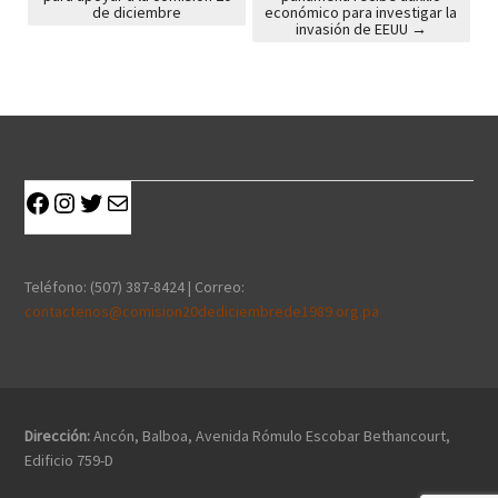
Post navigation
de diciembre
económico para investigar la
invasión de EEUU
→
Teléfono: (507) 387-8424 | Correo:
contactenos@comision20dediciembrede1989.org.pa
Dirección:
Ancón, Balboa, Avenida Rómulo Escobar Bethancourt,
Edificio 759-D