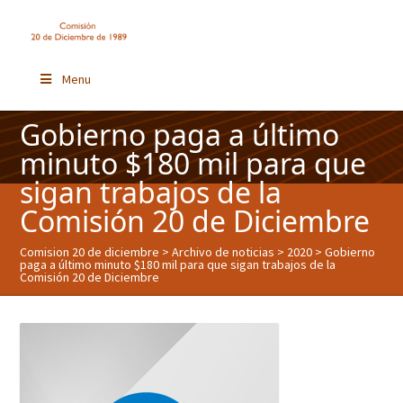
Menu
Gobierno paga a último
minuto $180 mil para que
sigan trabajos de la
Comisión 20 de Diciembre
Comision 20 de diciembre
>
Archivo de noticias
>
2020
> Gobierno
paga a último minuto $180 mil para que sigan trabajos de la
Comisión 20 de Diciembre