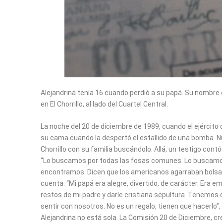
Alejandrina tenía 16 cuando perdió a su papá. Su nombre 
en El Chorrillo, al lado del Cuartel Central.
La noche del 20 de diciembre de 1989, cuando el ejércit
su cama cuando la despertó el estallido de una bomba. Nu
Chorrillo con su familia buscándolo. Allá, un testigo cont
“Lo buscamos por todas las fosas comunes. Lo buscamos
encontramos. Dicen que los americanos agarraban bolsas n
cuenta. “Mi papá era alegre, divertido, de carácter. Era e
restos de mi padre y darle cristiana sepultura. Tenemos q
sentir con nosotros. No es un regalo, tienen que hacerlo”,
Alejandrina no está sola. La Comisión 20 de Diciembre, c