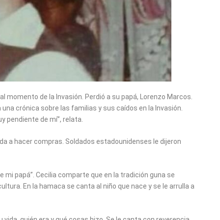
al momento de la Invasión. Perdió a su papá, Lorenzo Marcos.
 una crónica sobre las familias y sus caídos en la Invasión.
 pendiente de mí”, relata.
ienda a hacer compras. Soldados estadounidenses le dijeron
e mi papá”. Cecilia comparte que en la tradición guna se
tura. En la hamaca se canta al niño que nace y se le arrulla a
 vida, quién era y qué cosas hizo. Se le canta con reverencia,