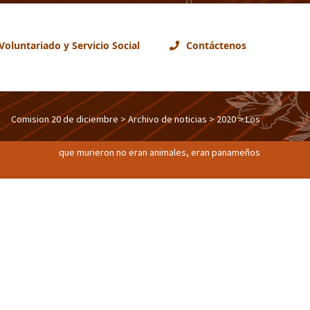
Voluntariado y Servicio Social
Contáctenos
Comision 20 de diciembre
>
Archivo de noticias
>
2020
> Los
que murieron no eran animales, eran panameños