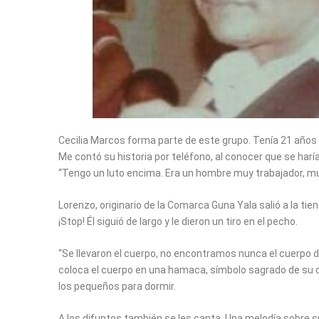
Cecilia Marcos forma parte de este grupo. Tenía 21 años 
Me contó su historia por teléfono, al conocer que se haría
“Tengo un luto encima. Era un hombre muy trabajador, muy
Lorenzo, originario de la Comarca Guna Yala salió a la t
¡Stop! Él siguió de largo y le dieron un tiro en el pecho.
“Se llevaron el cuerpo, no encontramos nunca el cuerpo d
coloca el cuerpo en una hamaca, símbolo sagrado de su cul
los pequeños para dormir.
A los difuntos también se les canta. Una melodía sobre su