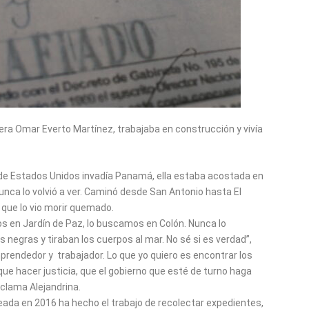
era Omar Everto Martínez, trabajaba en construcción y vivía
o de Estados Unidos invadía Panamá, ella estaba acostada en
nca lo volvió a ver. Caminó desde San Antonio hasta El
ó que lo vio morir quemado.
 en Jardín de Paz, lo buscamos en Colón. Nunca lo
egras y tiraban los cuerpos al mar. No sé si es verdad”,
mprendedor y trabajador. Lo que yo quiero es encontrar los
ue hacer justicia, que el gobierno que esté de turno haga
 clama Alejandrina.
reada en 2016 ha hecho el trabajo de recolectar expedientes,