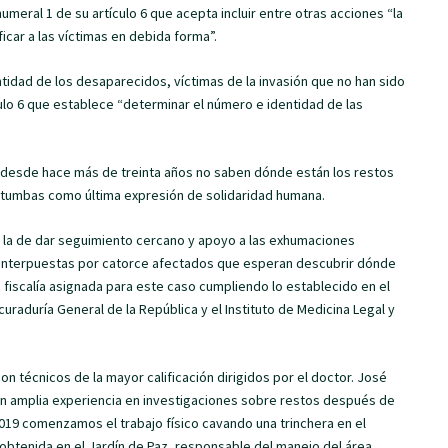
eral 1 de su artículo 6 que acepta incluir entre otras acciones “la
car a las víctimas en debida forma”.
idad de los desaparecidos, víctimas de la invasión que no han sido
lo 6 que establece “determinar el número e identidad de las
e desde hace más de treinta años no saben dónde están los restos
s tumbas como última expresión de solidaridad humana.
 la de dar seguimiento cercano y apoyo a las exhumaciones
 interpuestas por catorce afectados que esperan descubrir dónde
a fiscalía asignada para este caso cumpliendo lo establecido en el
curaduría General de la República y el Instituto de Medicina Legal y
 técnicos de la mayor calificación dirigidos por el doctor. José
n amplia experiencia en investigaciones sobre restos después de
019 comenzamos el trabajo físico cavando una trinchera en el
obtenida en el Jardín de Paz, responsable del manejo del área.