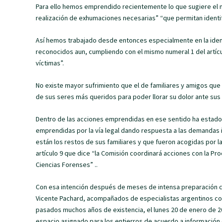
Para ello hemos emprendido recientemente lo que sugiere el num
realización de exhumaciones necesarias” “que permitan identifi
Así hemos trabajado desde entonces especialmente en la ident
reconocidos aun, cumpliendo con el mismo numeral 1 del artícu
víctimas”.
No existe mayor sufrimiento que el de familiares y amigos qu
de sus seres más queridos para poder llorar su dolor ante su
Dentro de las acciones emprendidas en ese sentido ha estado
emprendidas por la vía legal dando respuesta a las demandas
están los restos de sus familiares y que fueron acogidas por l
artículo 9 que dice “la Comisión coordinará acciones con la Pro
Ciencias Forenses” ..
Con esa intención después de meses de intensa preparación con
Vicente Pachard, acompañados de especialistas argentinos co
pasados muchos años de existencia, el lunes 20 de enero de 2
espacio asignado para los entierros de acuerdo a información 