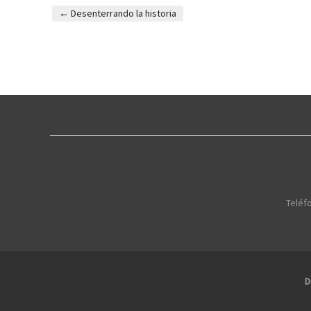
←
Desenterrando la historia
Post navigation
Teléfo
D