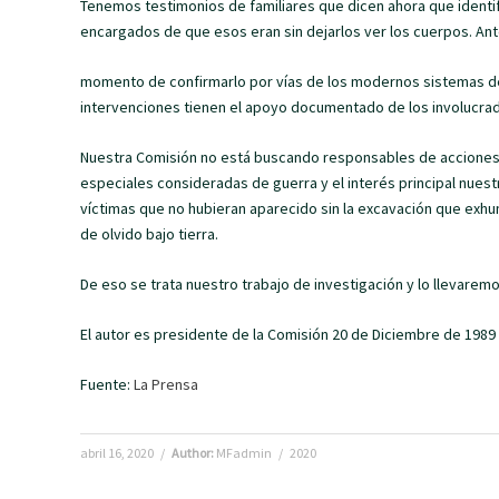
Tenemos testimonios de familiares que dicen ahora que identifi
encargados de que esos eran sin dejarlos ver los cuerpos. An
momento de confirmarlo por vías de los modernos sistemas de 
intervenciones tienen el apoyo documentado de los involucrado
Nuestra Comisión no está buscando responsables de accione
especiales consideradas de guerra y el interés principal nues
víctimas que no hubieran aparecido sin la excavación que exhum
de olvido bajo tierra.
De eso se trata nuestro trabajo de investigación y lo llevarem
El autor es presidente de la Comisión 20 de Diciembre de 1989
Fuente:
La Prensa
abril 16, 2020
/
Author:
MFadmin
/
2020