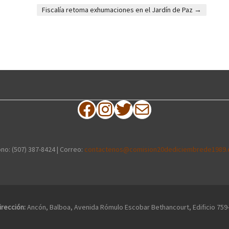
Fiscalía retoma exhumaciones en el Jardín de Paz
→
Facebook
Instagram
Twitter
Correo electrónico
no: (507) 387-8424 | Correo:
contactenos@comision20dediciembrede1989.
irección:
Ancón, Balboa, Avenida Rómulo Escobar Bethancourt, Edificio 759