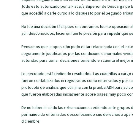
Todo esto autorizado por la Fiscalía Superior de Descarga de 
que accedió a darle curso a lo dispuesto por el Segundo Tribuna
No fue una decisión fácil pues encontramos fuerte oposición al
aún desconocidos, hicieron fuerte presión para impedir que s
Pensamos que la oposición pudo estar relacionada con el incu
seguramente justificados por las condiciones anormales vivid
autoridad para tomar decisiones teniendo en cuenta el mejor in
Lo ejecutado está rindiendo resultados. Las cuadrillas a carg
fueron contabilizados ni registrados como enterrados y por tan
protocolo de análisis que culmina con la prueba ADN para su corr
que fueron elaboradas inicialmente sobre bases muy poco con
De no haber iniciado las exhumaciones cediendo ante grupos d
permanecido enterrados desconociendo sus derechos a aparecer
diciembre.