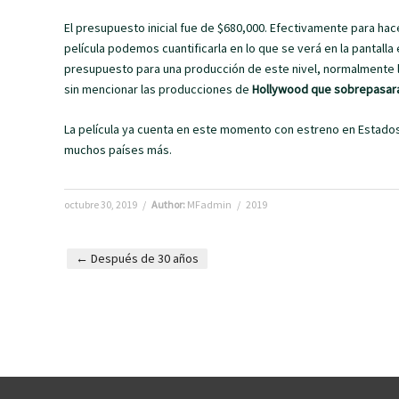
El presupuesto inicial fue de $680,000. Efectivamente para ha
película podemos cuantificarla en lo que se verá en la pantalla
presupuesto para una producción de este nivel, normalmente la
sin mencionar las producciones de
Hollywood que sobrepasará
La película ya cuenta en este momento con estreno en Estado
muchos países más.
octubre 30, 2019
/
Author:
MFadmin
/
2019
←
Después de 30 años
Post navigation