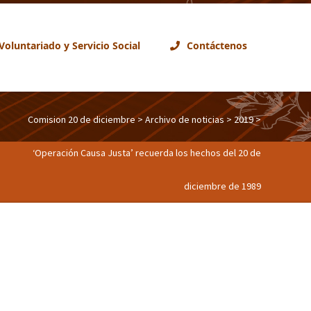
Voluntariado y Servicio Social
Contáctenos
Comision 20 de diciembre
>
Archivo de noticias
>
2019
>
‘Operación Causa Justa’ recuerda los hechos del 20 de
diciembre de 1989