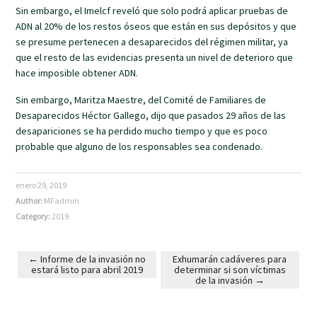
Sin embargo, el Imelcf reveló que solo podrá aplicar pruebas de
ADN al 20% de los restos óseos que están en sus depósitos y que
se presume pertenecen a desaparecidos del régimen militar, ya
que el resto de las evidencias presenta un nivel de deterioro que
hace imposible obtener ADN.
Sin embargo, Maritza Maestre, del Comité de Familiares de
Desaparecidos Héctor Gallego, dijo que pasados 29 años de las
desapariciones se ha perdido mucho tiempo y que es poco
probable que alguno de los responsables sea condenado.
enero 29, 2019
Author:
MFadmin
Category:
2019
←
Informe de la invasión no
Exhumarán cadáveres para
estará listo para abril 2019
determinar si son víctimas
Post navigation
de la invasión
→