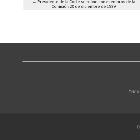
←
Presidente de la Corte se reúne con miembros de la
Comisión 20 de diciembre de 1989
Post navigation
Teléfo
D