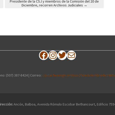
Presidente de la CSJ y miembros de la Comisión del 20 de
Diciembre, recorren Archivos Judiciales
→
Facebook
Instagram
Twitter
Correo electrónico
no: (507) 387-8424 | Correo:
contactenos@comision20dediciembrede1989.
irección:
Ancón, Balboa, Avenida Rómulo Escobar Bethancourt, Edificio 759