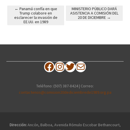
←
Panamá confía en que
MINISTERIO PÚBLICO DARÁ
Trump colabore en
ASISTENCIA A COMISIÓN DEL
Post navigation
esclarecer la invasión de
20 DE DICIEMBRE
→
EE.UU. en 1989
Facebook
Instagram
Twitter
Correo electrónico
Teléfono: (507) 387-8424 | Correo:
contactenos@comision20dediciembrede1989.org.pa
Dirección:
Ancón, Balboa, Avenida Rómulo Escobar Bethancourt,